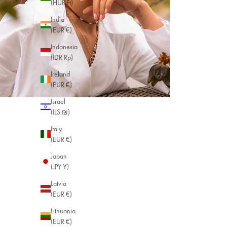
(HUF Ft)
India
(EUR €)
Indonesia
(IDR Rp)
Ireland
(EUR €)
Israel
(ILS ₪)
Italy
(EUR €)
Japan
(JPY ¥)
Latvia
(EUR €)
Lithuania
(EUR €)