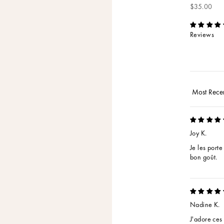
Sale price
$35.00
Reviews
Sort by
Joy K.
Je les porte
bon goût.
Nadine K.
J'adore ces 