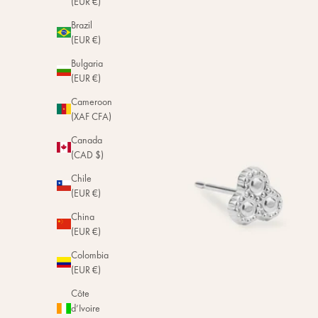
(EUR €)
Brazil
(EUR €)
Bulgaria
(EUR €)
Cameroon
(XAF CFA)
Canada
(CAD $)
Chile
(EUR €)
China
(EUR €)
Colombia
(EUR €)
Côte
d’Ivoire