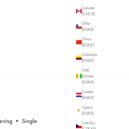
Canada
(CAD $)
Chile
(EUR €)
China
(EUR €)
Colombia
(EUR €)
Côte
d’Ivoire
(EUR €)
Croatia
(EUR €)
Cyprus
(EUR €)
arring • Single
Czechia
(CZK Kč)