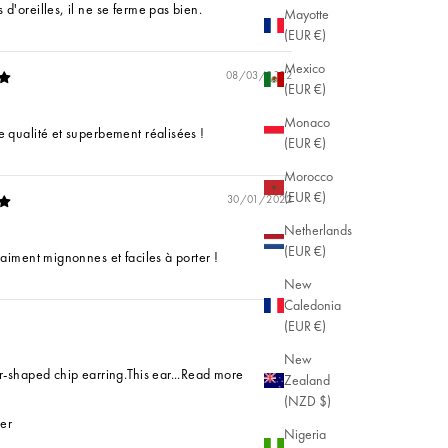
d'oreilles, il ne se ferme pas bien.
Mayotte
(EUR €)
Mexico
08/03/2022
(EUR €)
Monaco
e qualité et superbement réalisées !
(EUR €)
Morocco
(EUR €)
30/01/2022
Netherlands
(EUR €)
raiment mignonnes et faciles à porter !
New
Caledonia
(EUR €)
New
r-shaped chip earring.This ear...
Read more
Zealand
(NZD $)
ver
Nigeria