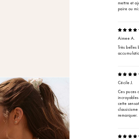
mettre et aj
paire ou mi
Aimee A.
Très belles
accumulati
Cécile J.
Ces puces d
incroyables
cette sensa
classicisme 
remarquer.