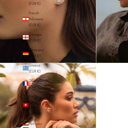
(EUR €)
French
Polynesia
(EUR €)
Georgia
(EUR €)
Germany
(EUR €)
Greece
(EUR €)
Guadeloupe
(EUR €)
Hong
Kong
SAR
(HKD $)
Hungary