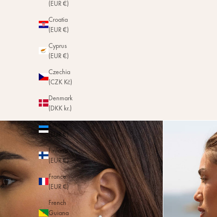
(EUR €)
Croatia
(EUR €)
Cyprus
(EUR €)
Czechia
(CZK Kč)
Denmark
(DKK kr.)
Estonia
(EUR €)
Finland
(EUR €)
France
(EUR €)
French
Guiana