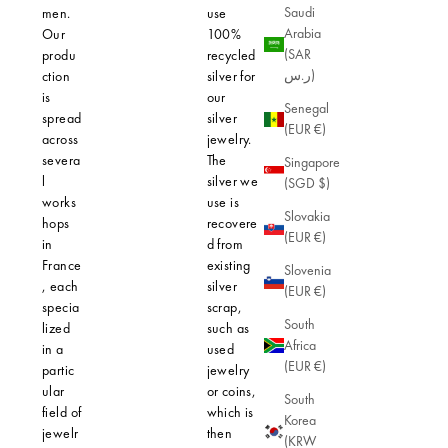
Saudi
men.
use
non-rhodi
Arabia
Our
100%
plated ster
(SAR
produ
recycled
silver. This
ر.س)
ction
silver for
silver is fre
is
our
from harsh
Senegal
spread
silver
chemical
(EUR €)
across
jewelry.
treatments
severa
The
reducing t
Singapore
l
silver we
risk of alle
(SGD $)
works
use is
and skin
Slovakia
hops
recovere
sensitivities
(EUR €)
in
d from
Solid silver
France
existing
offers
Slovenia
, each
silver
exceptiona
(EUR €)
specia
scrap,
durability 
South
lized
such as
a natural
Africa
in a
used
finish, idea
(EUR €)
partic
jewelry
extended 
ular
or coins,
without
South
field of
which is
discomfort.
Korea
jewelr
then
When you
(KRW