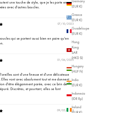
Germany
outent une touche de style, que je les porte en
(EUR €)
xées avec d'autres boucles.
Greece
(EUR €)
07/10/2023
Guadeloupe
(EUR €)
 boucles qui se portent aussi bien en paire qu'en
Hong
on.
Kong
SAR
(HKD $)
01/06/2023
Hungary
(HUF Ft)
'oreilles sont d'une finesse et d'une délicatesse
. Elles vont avec absolument tout et me donnent
India
tion d'être élégamment parée, avec ce brin de
(EUR €)
épuré. Discrètes, et pourtant, elles se font
Indonesia
(IDR Rp)
Ireland
09/05/2023
(EUR €)