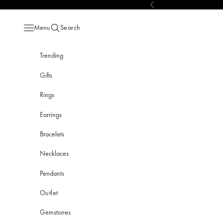
Skip to content
Previous
Menu
Search
Open navigation menu
Open search
Trending
Gifts
Rings
Earrings
Bracelets
Necklaces
Pendants
Outlet
Gemstones