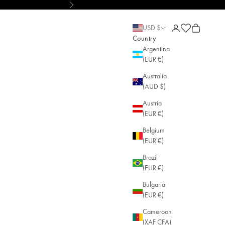
Next
• AGLAIA • Sustainable Jewelry
Open account pa
Open cart
Open cart
USD $
Country
Argentina
(EUR €)
Australia
(AUD $)
Austria
(EUR €)
Belgium
(EUR €)
Brazil
(EUR €)
Bulgaria
(EUR €)
Cameroon
(XAF CFA)