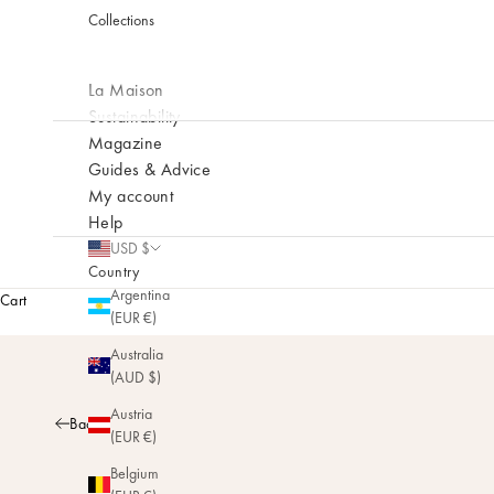
Collections
La Maison
Sustainability
Magazine
Guides & Advice
My account
Help
USD $
Country
Argentina
Cart
(EUR €)
Australia
(AUD $)
Austria
Back
(EUR €)
Belgium