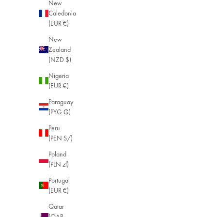
New
Caledonia
(EUR €)
New
Zealand
(NZD $)
Nigeria
(EUR €)
Paraguay
(PYG ₲)
Peru
(PEN S/)
Poland
(PLN zł)
Portugal
(EUR €)
Qatar
(QAR