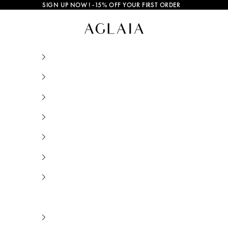
SIGN UP NOW
! -15% OFF YOUR FIRST ORDER
Indra Clover Earring Sterling Silver • Single 