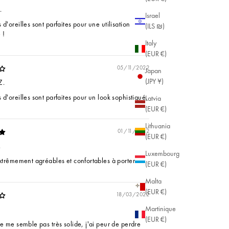
.
Israel
d'oreilles sont parfaites pour une utilisation
(ILS ₪)
 !
Italy
(EUR €)
05/11/2022
Japan
(JPY ¥)
Z.
d'oreilles sont parfaites pour un look sophistiqué.
Latvia
(EUR €)
Lithuania
01/11/2022
(EUR €)
.
Luxembourg
extrêmement agréables et confortables à porter !
(EUR €)
Malta
(EUR €)
18/03/2022
Martinique
(EUR €)
ne me semble pas très solide, j'ai peur de perdre