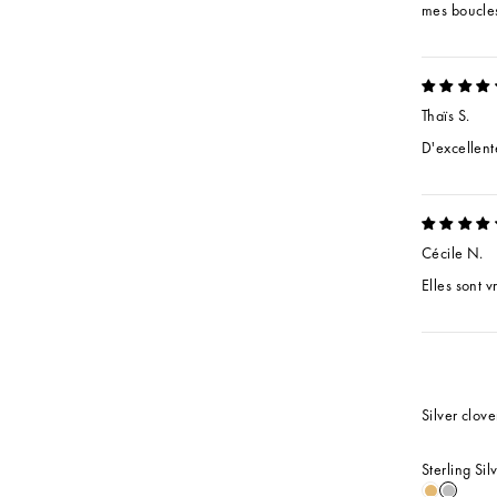
mes boucles 
Thaïs S.
D'excellent
Cécile N.
Elles sont v
Silver clove
Sterling Sil