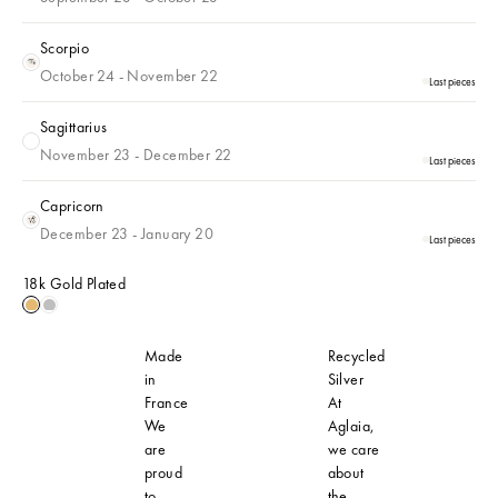
Scorpio
Scorpio
October 24 - November 22
Last pieces
Sagittarius
Sagittarius
November 23 - December 22
Last pieces
Capricorn
Capricorn
December 23 - January 20
Last pieces
18k Gold Plated
18k Gold Plated
Sterling Silver
Made
Recycled
in
Silver
France
At
We
Aglaia,
are
we care
proud
about
to
the