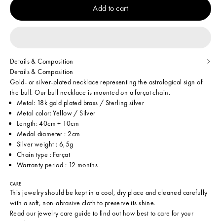
Add to cart
Details & Composition
Details & Composition
Gold- or silver-plated necklace representing the astrological sign of
the bull. Our bull necklace is mounted on a forçat chain.
Metal: 18k gold plated brass / Sterling silver
Metal color: Yellow / Silver
Length: 40cm + 10cm
Medal diameter : 2cm
Silver weight : 6,5g
Chain type : Forçat
Warranty period : 12 months
CARE
This jewelry should be kept in a cool, dry place and cleaned carefully
with a soft, non-abrasive cloth to preserve its shine.
Read our
jewelry care guide
to find out how best to care for your