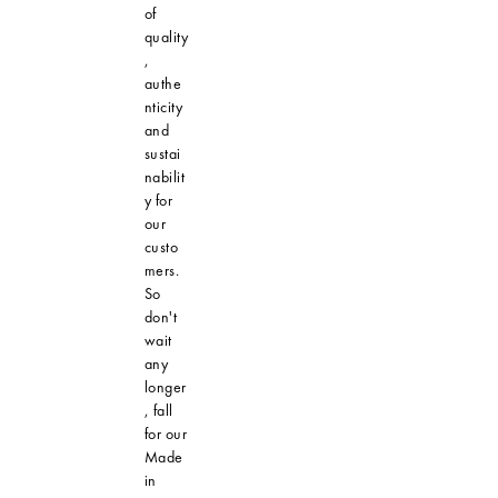
of
quality
,
authe
nticity
and
sustai
nabilit
y for
our
custo
mers.
So
don't
wait
any
longer
, fall
for our
Made
in