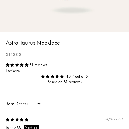
Astro Taurus Necklace
Sale price
$160.00
81 reviews
Reviews
4.77 out of 5
Based on 81 reviews
Sort by
25/07/2025
Fanny M.