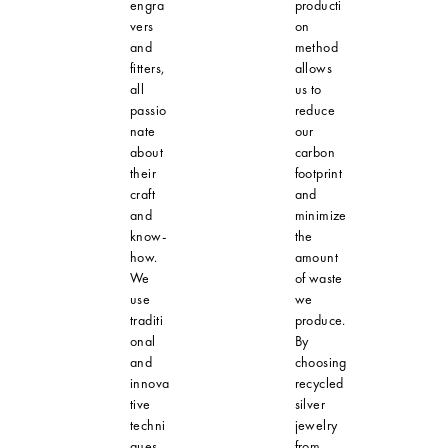
engra
producti
vers
on
and
method
fitters,
allows
all
us to
passio
reduce
nate
our
about
carbon
their
footprint
craft
and
and
minimize
know-
the
how.
amount
We
of waste
use
we
traditi
produce.
onal
By
and
choosing
innova
recycled
tive
silver
techni
jewelry
ques
from