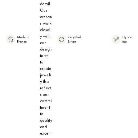
detail.
Our
artisan
s work
closel
y with
Made in
Recycled
Hypoaller
France
Silver
nic
our
design
team
to
create
jewelr
y that
reflect
s our
commi
tment
to
quality
and
excell