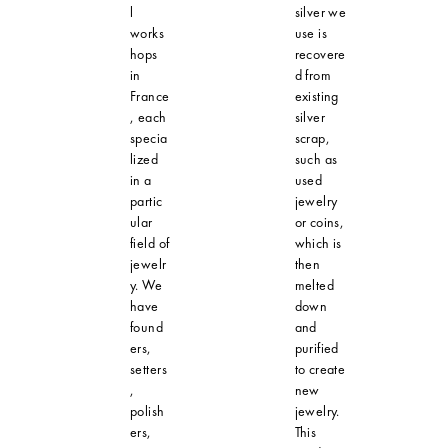
l
silver we
works
use is
hops
recovere
in
d from
France
existing
, each
silver
specia
scrap,
lized
such as
in a
used
partic
jewelry
ular
or coins,
field of
which is
jewelr
then
y. We
melted
have
down
found
and
ers,
purified
setters
to create
,
new
polish
jewelry.
ers,
This