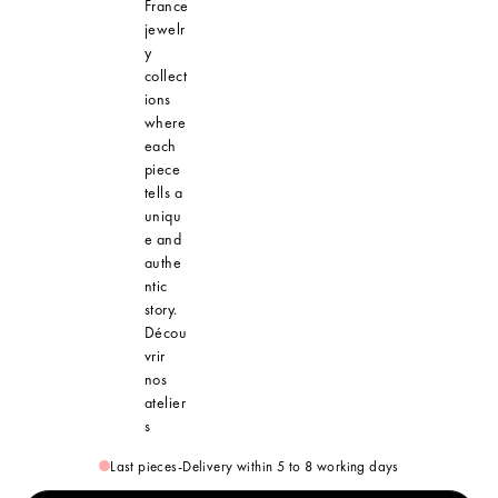
France
jewelr
y
collect
ions
where
each
piece
tells a
uniqu
e and
authe
ntic
story.
Décou
vrir
nos
atelier
s
Last pieces
-
Delivery within 5 to 8 working days