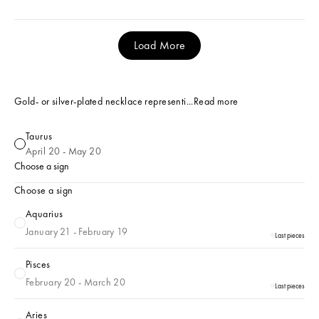
Load More
Gold- or silver-plated necklace representi...
Read more
Taurus
Taurus
April 20 - May 20
Choose a sign
Choose a sign
Aquarius
Aquarius
January 21 - February 19
Last pieces
Pisces
Pisces
February 20 - March 20
Last pieces
Aries