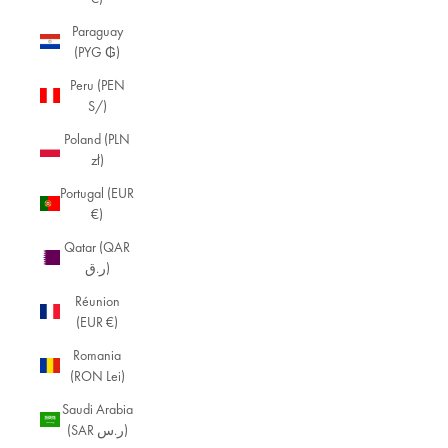
Paraguay
(PYG ₲)
Peru (PEN
S/)
Poland (PLN
zł)
Portugal (EUR
€)
Qatar (QAR
ر.ق)
Réunion
(EUR €)
Romania
(RON Lei)
Saudi Arabia
(SAR ر.س)