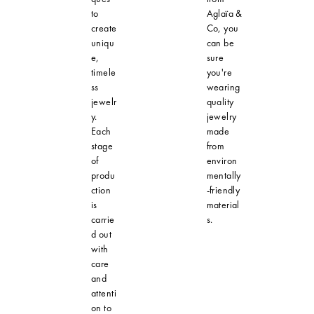
to
Aglaïa &
create
Co, you
uniqu
can be
e,
sure
timele
you're
ss
wearing
jewelr
quality
y.
jewelry
Each
made
stage
from
of
environ
produ
mentally
ction
-friendly
is
material
carrie
s.
d out
with
care
and
attenti
on to