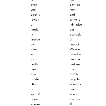
offer
environ
you
ment
quality
and
jewelr
strive to
y
minimize
made
our
in
ecologic
France
al
by
impact.
talent
We are
ed
proud to
local
declare
crafts
that we
men.
use
Our
100%
produ
recycled
ction
silver for
is
our
spread
silver
across
jewelry.
severa
The