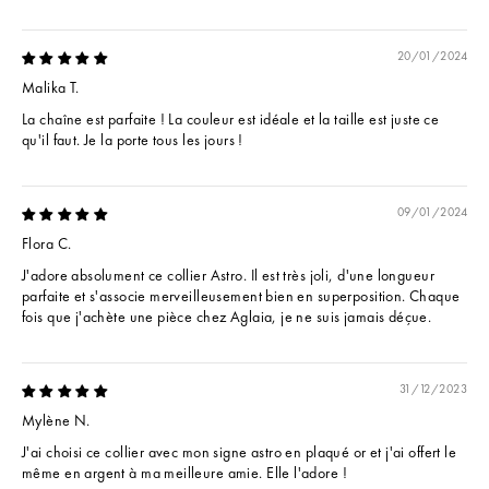
20/01/2024
Malika T.
La chaîne est parfaite ! La couleur est idéale et la taille est juste ce
qu'il faut. Je la porte tous les jours !
09/01/2024
Flora C.
J'adore absolument ce collier Astro. Il est très joli, d'une longueur
parfaite et s'associe merveilleusement bien en superposition. Chaque
fois que j'achète une pièce chez Aglaia, je ne suis jamais déçue.
31/12/2023
Mylène N.
J'ai choisi ce collier avec mon signe astro en plaqué or et j'ai offert le
même en argent à ma meilleure amie. Elle l'adore !