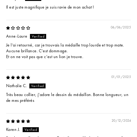
Il est juste magnifique je suis ravie de mon achat !
06/06/2025
Anne-Laure
Je l’ai retourné, car je trouvais la médaille trop lourde et trop mate.
Aucune brillance. C’est dommage.
Et on ne voit pas que c’est un lion je trouve.
01/01/2025
Nathalie C.
Très beau collier, j'adore le dessin du médaillon. Bonne longueur, un
de mes préférés
20/12/2024
Karen J.