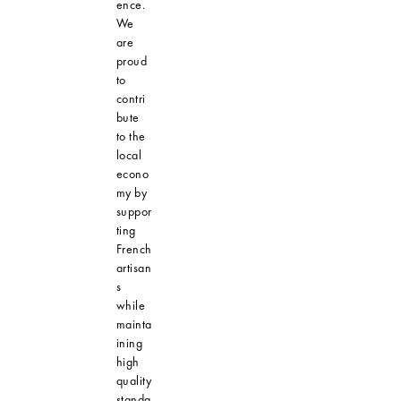
ence.
We
are
proud
to
contri
bute
to the
local
econo
my by
suppor
ting
French
artisan
s
while
mainta
ining
high
quality
standa