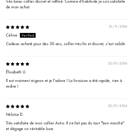
Très beau collier discret et raffiné. Comme d'habitude je suis satisfaite
de mon achat
01/11/2024
Céline
Cadeau acheté pour des 30 ans, collier très fin et discret, c'est validé
22/01/2024
Élisabeth U.
Il est vraiment mignon et je l'adore ! La livraison a été rapide, rien à
redire !
20/01/2024
Héloïse D.
Très satisfaite de mon collier Astro. Il ne fait pas du tout "bon marché"
et dégage un véritable luxe.