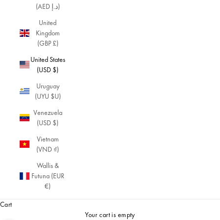
(AED د.إ)
United
Kingdom
(GBP £)
United States
(USD $)
Uruguay
(UYU $U)
Venezuela
(USD $)
Vietnam
(VND ₫)
Wallis &
Futuna (EUR
€)
Cart
Your cart is empty