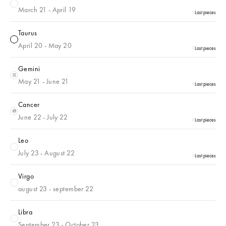
Aries
March 21 - April 19
Last pieces
Taurus
Taurus
April 20 - May 20
Last pieces
Gemini
Gemini
May 21 - June 21
Last pieces
Cancer
Cancer
June 22 - July 22
Last pieces
Leo
Leo
July 23 - August 22
Last pieces
Virgo
Virgo
august 23 - september 22
Libra
Libra
September 23 - October 23