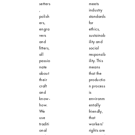
setters
meets
,
industry
polish
standards
ers,
for
engra
ethics,
vers
sustainab
and
ility and
fitters,
social
all
responsib
passio
ility. This
nate
means
about
that the
their
productio
craft
n process
and
is
know-
environm
how.
entally
We
friendly,
use
that
traditi
workers'
onal
rights are