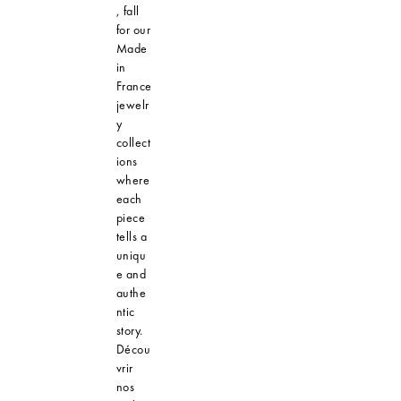
, fall
for our
Made
in
France
jewelr
y
collect
ions
where
each
piece
tells a
uniqu
e and
authe
ntic
story.
Décou
vrir
nos