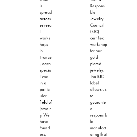
is
Responsi
spread
ble
across
Jewelry
severa
Council
l
(RJC)
works
certified
hops
workshop
in
for our
France
gold-
, each
plated
specia
jewelry.
lized
The RJC
in a
label
partic
allows us
ular
to
field of
guarante
jewelr
e
y. We
responsib
have
le
found
manufact
ers,
uring that