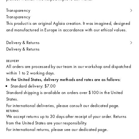
Transparency
Transparency
This product is an original Aglaia creation. It was imagined, designed
and manufactured in Europe in accordance with our ethical values.
Delivery & Returns
Delivery & Returns
DELIVERY
All orders are processed by our team in our workshop and dispatched
within 1 to 2 working days.
In the United States, delivery methods and rates are as follows:
Standard delivery: $7.00
Standard shipping is available on orders over $100 in the United
States.
For international deliveries, please consult
our dedicated page
.
RETURNS
We accept returns up to 30 days after receipt of your order. Returns
from the United States are your responsibility.
For international returns, please see
our dedicated page
.