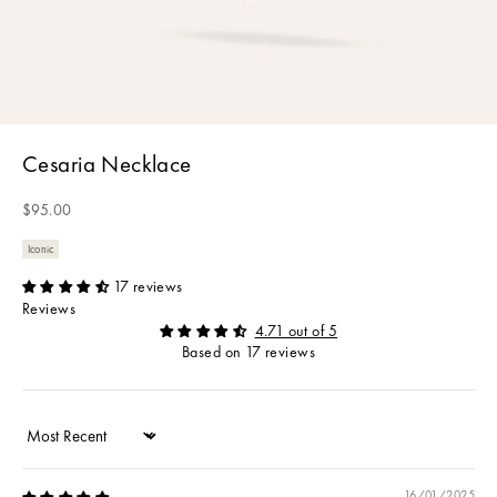
Cesaria Necklace
Sale price
$95.00
Iconic
17 reviews
Reviews
4.71 out of 5
Based on 17 reviews
Sort by
16/01/2025