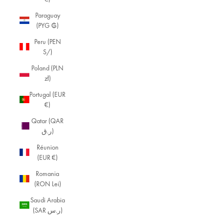
Paraguay
(PYG ₲)
Peru (PEN
S/)
Poland (PLN
zł)
Portugal (EUR
€)
Qatar (QAR
ر.ق)
Réunion
(EUR €)
Romania
(RON Lei)
Saudi Arabia
(SAR ر.س)