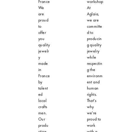
France
workshop
We
At
are
Aglaia,
proud
we are
to
committe
offer
d to
you
producin
quality
g quality
jewelr
jewelry
y
while
made
respectin
in
g the
France
environm
by
ent and
talent
human
ed
rights.
local
That's
crafts
why
men.
we're
Our
proud to
produ
work
ction
with a