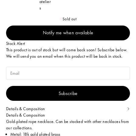
atelier
s
Sold out
Notify me when available
Stock Alert
This product is out of stock but will come back soon! Subscribe below.
We will send you an email when this product will be back in stock.
Subscribe
Details & Composition
Details & Composition
Gold-plated rope necklace. Can be stacked with other necklaces from
our collections.
Metal: 18k gold plated brass