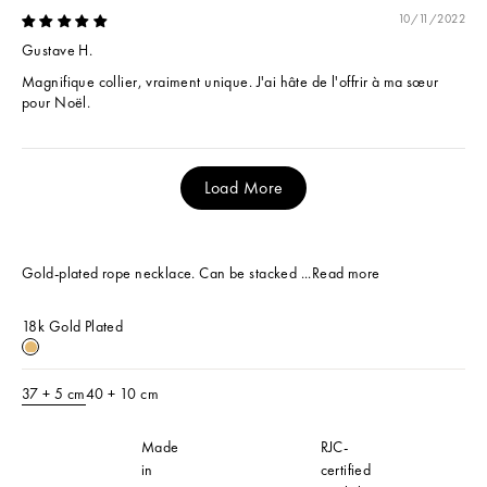
10/11/2022
Gustave H.
Magnifique collier, vraiment unique. J'ai hâte de l'offrir à ma sœur
pour Noël.
Load More
Gold-plated rope necklace. Can be stacked ...
Read more
18k Gold Plated
18k Gold Plated
37 + 5 cm
40 + 10 cm
Made
RJC-
in
certified