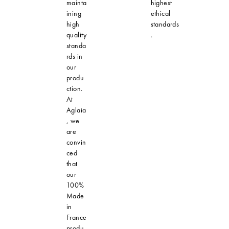
mainta
highest
ining
ethical
high
standards
quality
.
standa
rds in
our
produ
ction.
At
Aglaia
, we
are
convin
ced
that
our
100%
Made
in
France
produ