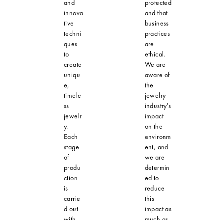
and
protected
innova
and that
tive
business
techni
practices
ques
are
to
ethical.
create
We are
uniqu
aware of
e,
the
timele
jewelry
ss
industry's
jewelr
impact
y.
on the
Each
environm
stage
ent, and
of
we are
produ
determin
ction
ed to
is
reduce
carrie
this
d out
impact as
with
much as