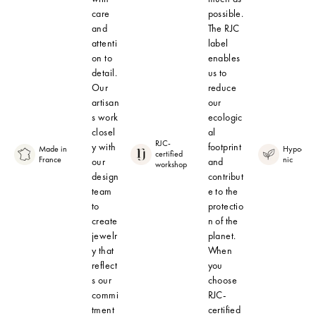
care
possible.
and
The RJC
attenti
label
on to
enables
detail.
us to
Our
reduce
artisan
our
s work
ecologic
closel
al
RJC-
y with
footprint
Made in
Hypoalle
certified
France
nic
our
and
workshop
design
contribut
team
e to the
to
protectio
create
n of the
jewelr
planet.
y that
When
reflect
you
s our
choose
commi
RJC-
tment
certified