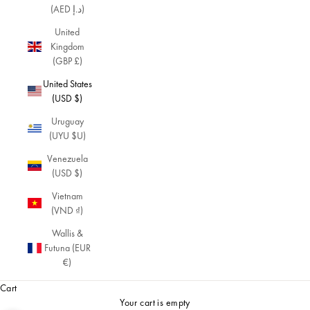
(AED د.إ)
United
Kingdom
(GBP £)
United States
(USD $)
Uruguay
(UYU $U)
Venezuela
(USD $)
Vietnam
(VND ₫)
Wallis &
Futuna (EUR
€)
Cart
Your cart is empty