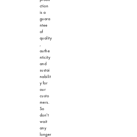
ction
is a
guara
ntee
of
quality
,
authe
nticity
and
sustai
nabilit
y for
our
custo
mers.
So
don't
wait
any
longer