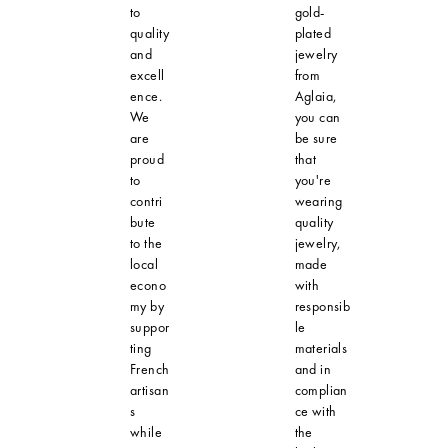
to
gold-
quality
plated
and
jewelry
excell
from
ence.
Aglaia,
We
you can
are
be sure
proud
that
to
you're
contri
wearing
bute
quality
to the
jewelry,
local
made
econo
with
my by
responsib
suppor
le
ting
materials
French
and in
artisan
complian
s
ce with
while
the