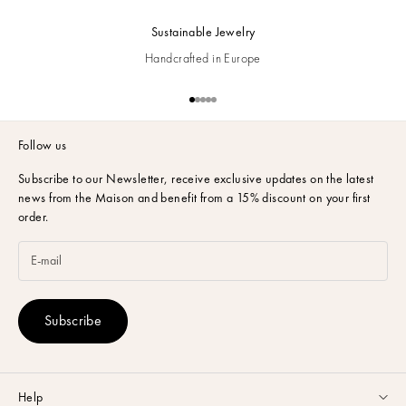
Sustainable Jewelry
Handcrafted in Europe
Go to item 1
Go to item 2
Go to item 3
Go to item 4
Go to item 5
Follow us
Subscribe to our Newsletter,
receive exclusive updates on the latest
news from the Maison and benefit from a 15% discount on your first
order.
Subscribe
Help